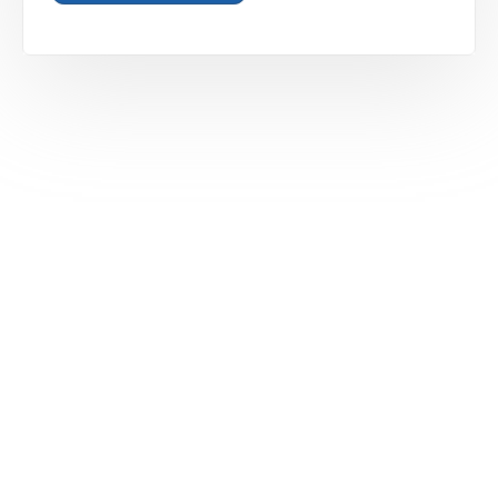
Le Pôle chirurgical de nstitut Niçois du Sport et de
l'Arthrose ou INSA à Nice est un centre médical et
chirurgical spécialisé dans la prise en charge
des
pathologies de l’appareil locomoteur
.
L'institut regroupe des
chirurgiens orthopédiques
ultra spécialisés
dans le traitement de certains
segments :
Membre supérieur
: épaule, coude, poignet et
main.