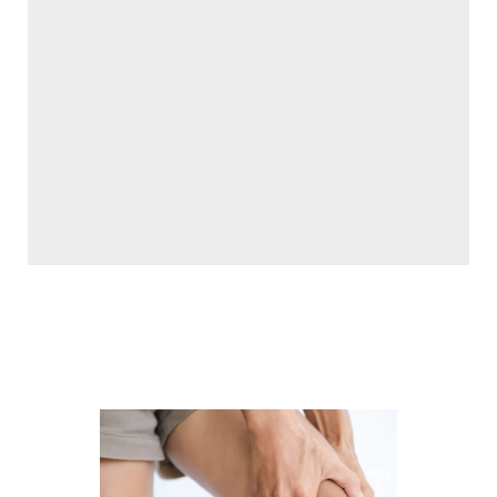
Genou
Rachis
Chirurgie de la
Chirurgie de la
Hanche
main
Chirurgie de
l'Epaule
Chirurgie du
coude