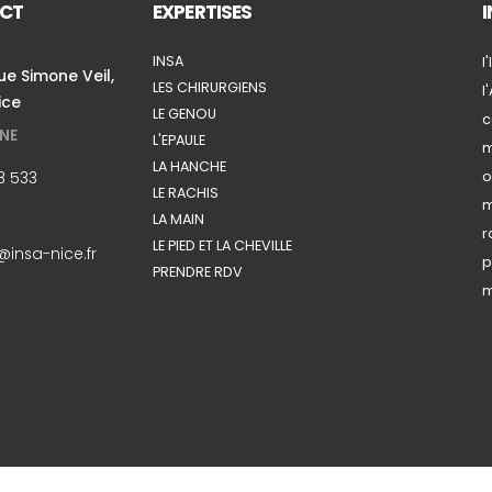
CT
EXPERTISES
INSA
l
e Simone Veil,
LES CHIRURGIENS
l
ice
LE GENOU
c
NE
L'EPAULE
m
LA HANCHE
3 533
o
LE RACHIS
m
LA MAIN
r
LE PIED ET LA CHEVILLE
insa-nice.fr
p
PRENDRE RDV
m