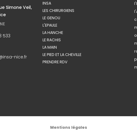
INSA
l
e Simone Veil,
LES CHIRURGIENS
l
ice
LE GENOU
c
NE
L'EPAULE
m
LA HANCHE
3 533
o
LE RACHIS
m
LA MAIN
r
LE PIED ET LA CHEVILLE
insa-nice.fr
p
PRENDRE RDV
m
Mentions légales