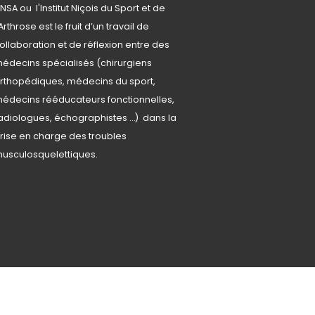
'INSA ou l'Institut Niçois du Sport et de
'Arthrose est le fruit d’un travail de
ollaboration et de réflexion entre des
édecins spécialisés (chirurgiens
rthopédiques, médecins du sport,
édecins rééducateurs fonctionnelles,
adiologues, échographistes …) dans la
rise en charge des troubles
usculosquelettiques.