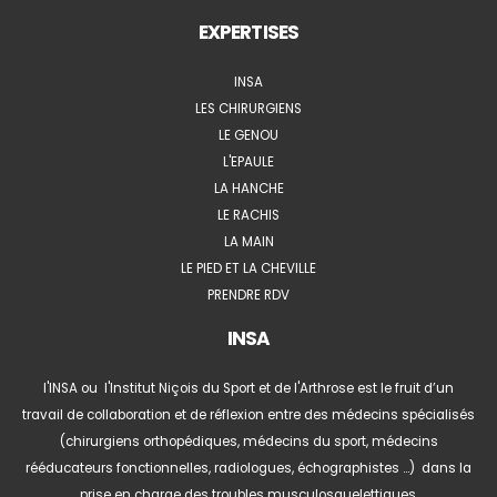
EXPERTISES
INSA
LES CHIRURGIENS
LE GENOU
L'EPAULE
LA HANCHE
LE RACHIS
LA MAIN
LE PIED ET LA CHEVILLE
PRENDRE RDV
INSA
l'INSA ou l'Institut Niçois du Sport et de l'Arthrose est le fruit d’un
travail de collaboration et de réflexion entre des médecins spécialisés
(chirurgiens orthopédiques, médecins du sport, médecins
rééducateurs fonctionnelles, radiologues, échographistes …) dans la
prise en charge des troubles musculosquelettiques.