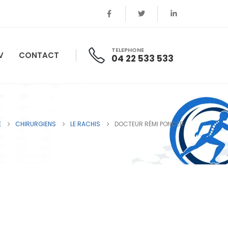
TELEPHONE
V
CONTACT
04 22 533 533
E
CHIRURGIENS
LE RACHIS
DOCTEUR RÉMI PONCER