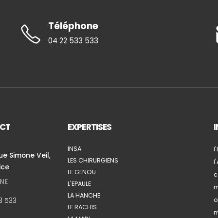
Téléphone
04 22 533 533
CT
EXPERTISES
INSA
l
e Simone Veil,
LES CHIRURGIENS
l
ice
LE GENOU
c
NE
L'EPAULE
m
LA HANCHE
3 533
o
LE RACHIS
m