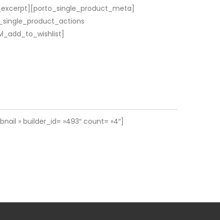
t_excerpt][porto_single_product_meta]
_single_product_actions
l_add_to_wishlist]
il » builder_id= »493″ count= »4″]