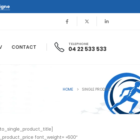
igne
TELEPHONE
V
CONTACT
04 22 533 533
HOME
SINGLE PRODUCT
o_single_product_title]
e_product_price font_weight= »600″