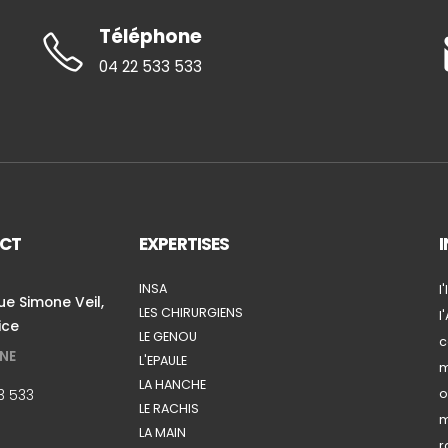
Téléphone
04 22 533 533
CT
EXPERTISES
INSA
l
e Simone Veil,
LES CHIRURGIENS
l
ice
LE GENOU
c
NE
L'EPAULE
m
LA HANCHE
3 533
o
LE RACHIS
m
LA MAIN
r