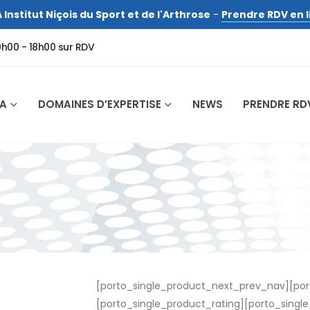
 Institut Niçois du Sport et de l'Arthrose
-
Prendre RDV en l
9h00 - 18h00 sur RDV
SA
DOMAINES D’EXPERTISE
NEWS
PRENDRE RD
[porto_single_product_next_prev_nav][port
[porto_single_product_rating][porto_singl