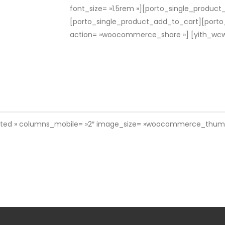
font_size= »1.5rem »][porto_single_produc
[porto_single_product_add_to_cart][porto
action= »woocommerce_share »]
[yith_wcw
lated » columns_mobile= »2″ image_size= »woocommerce_thumbna